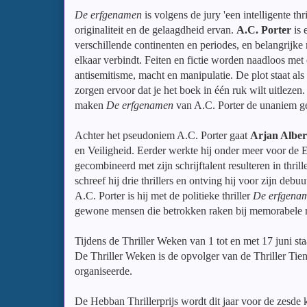
De erfgenamen
is volgens de jury 'een intelligente t
originaliteit en de gelaagdheid ervan.
A.C. Porter
is 
verschillende continenten en periodes, en belangrij
elkaar verbindt. Feiten en fictie worden naadloos me
antisemitisme, macht en manipulatie. De plot staat al
zorgen ervoor dat je het boek in één ruk wilt uitlezen.
maken
De erfgenamen
van A.C. Porter de unaniem g
Achter het pseudoniem A.C. Porter gaat
Arjan Alber
en Veiligheid. Eerder werkte hij onder meer voor de 
gecombineerd met zijn schrijftalent resulteren in thrill
schreef hij drie thrillers en ontving hij voor zijn debu
A.C. Porter is hij met de politieke thriller
De erfgena
gewone mensen die betrokken raken bij memorabele 
Tijdens de Thriller Weken van 1 tot en met 17 juni st
De Thriller Weken is de opvolger van de Thriller Ti
organiseerde.
De Hebban Thrillerprijs wordt dit jaar voor de zesde k