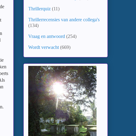
 de
Thrillerquiz
(11)
Thrillerrecensies van andere collega's
t
(134)
en
Vraag en antwoord
(254)
l
Wordt verwacht
(669)
tie
aken
berts
Als
an
n.