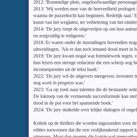
2012:
'Rommelige plots, ongeloofwaardige personages,
2013: '
Wij werden moe van de hoeveelheid prologen in
waarna de puzzeltocht kan beginnen. Redelijk saai.' En
kunst van het weglaten, ter verbetering van het eindres
2014: '
De jury roept de uitgeverijen op om hun auteur
en zorgvuldig te redigeren.'
2018: Er waren onder de inzendingen bovendien nogal
uitweidingen. 'Als er dan toch iemand dood moet in he
2019: '
De jury kwam nogal wat formulewerk tegen, vee
hun lezers een strenge redacteur die een scherp oog he
inconsequenties uit de tekst haalt.'
2022:
'De jury wil de uitgevers meegeven: investeer i
nog
work in progress
was.'
2023: 'Ga op zoek naar talenten die de bestaande orde 
De lokroep van de vermeende succesformule kan sterk zi
dood in de pot voor het spannende boek.'
2024: 'De jury stuikelde over lelijke dialogen of ong
Kritiek op de thrillers die worden ingezonden voor de
edities toewensen dat die een vrolijkmakend rapport k
uitgevers. Maar dan moeten die laatste wel meewerk