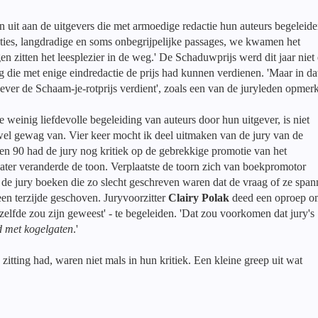
 uit aan de uitgevers die met armoedige redactie hun auteurs begeleide
ties, langdradige en soms onbegrijpelijke passages, we kwamen het
n zitten het leesplezier in de weg.' De Schaduwprijs werd dit jaar niet
g die met enige eindredactie de prijs had kunnen verdienen. 'Maar in da
ever de Schaam-je-rotprijs verdient', zoals een van de juryleden opmer
 weinig liefdevolle begeleiding van auteurs door hun uitgever, is niet
t wel gewag van.
Vier keer mocht ik deel uitmaken van de jury van de
n 90 had de jury nog kritiek op de gebrekkige promotie van het
ater veranderde de toon. Verplaatste de toorn zich van boekpromotor
de jury boeken die zo slecht geschreven waren dat de vraag of ze spa
een terzijde geschoven. Juryvoorzitter
Clairy Polak
deed een oproep o
hetzelfde zou zijn geweest' - te begeleiden. 'Dat zou voorkomen dat jury's
 met kogelgaten
.'
tting had, waren niet mals in hun kritiek. Een kleine greep uit wat