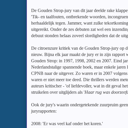
De Gouden Strop-jury van dit jaar deelde rake klappen
'Tik- en taalfouten, ontbrekende woorden, incongruen
herhaaldelijk tegen. Jammer, want zulke tekortkominge
uitgereikt. Onder de zes debuten zat wel een inzendin
debuut stonden helaas zoveel slordigheden dat de uitg
De citroenzure kritiek van de Gouden Strop-jury op de
nieuw. Bijna elk jaar maakt de jury er in zijn rappor
Gouden Strop: in 1997, 1998, 2002 en 2007. Eind jare
Nederlandstalige spannende boek, maar enkele jaren l
CPNB naar de uitgever. Zo waren er in 2007 volgens 
waren er niet meer toe deed. Die thrillers werden met
auteurs kritischer - 'of liefdevoller, wat in dit geval 
struikelen over uitglijders als '
Haar rug was doorzeefd
Ook de jury's waarin ondergetekende zuurpruim geen zi
juryrapporten:
2008: 'Er was veel kaf onder het koren.'