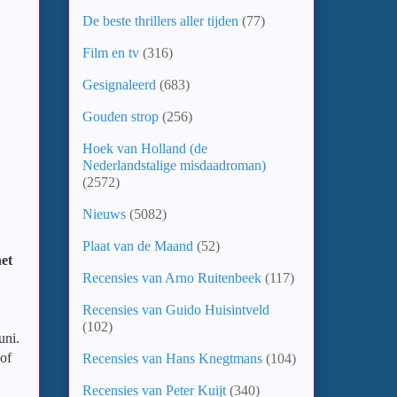
De beste thrillers aller tijden
(77)
Film en tv
(316)
Gesignaleerd
(683)
Gouden strop
(256)
Hoek van Holland (de
Nederlandstalige misdaadroman)
(2572)
Nieuws
(5082)
Plaat van de Maand
(52)
het
Recensies van Arno Ruitenbeek
(117)
Recensies van Guido Huisintveld
(102)
uni.
 of
Recensies van Hans Knegtmans
(104)
Recensies van Peter Kuijt
(340)