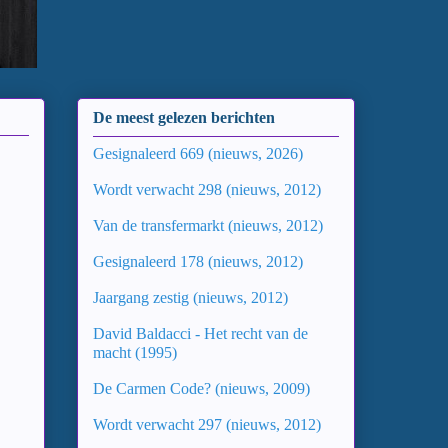
De meest gelezen berichten
Gesignaleerd 669 (nieuws, 2026)
Wordt verwacht 298 (nieuws, 2012)
Van de transfermarkt (nieuws, 2012)
Gesignaleerd 178 (nieuws, 2012)
Jaargang zestig (nieuws, 2012)
David Baldacci - Het recht van de
macht (1995)
De Carmen Code? (nieuws, 2009)
Wordt verwacht 297 (nieuws, 2012)