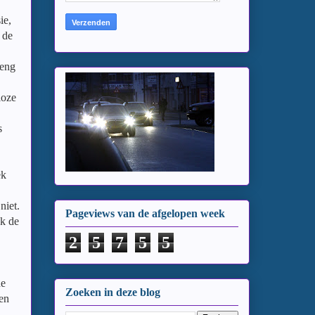
ie,
 de
reng
loze
s
ek
niet.
Pageviews van de afgelopen week
jk de
2
5
7
5
5
de
Zoeken in deze blog
 en