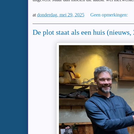
at
donderdag, mei 29, 2025
Geen opmerkingen:
De plot staat als een huis (nieuws,