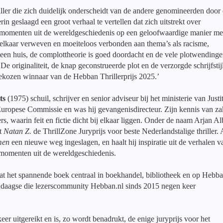
hriller die zich duidelijk onderscheidt van de andere genomineerden door
erin geslaagd een groot verhaal te vertellen dat zich uitstrekt over
ke momenten uit de wereldgeschiedenis op een geloofwaardige manier me
t elkaar verweven en moeiteloos verbonden aan thema’s als racisme,
s een huis, de complottheorie is goed doordacht en de vele plotwending
 De originaliteit, de knap geconstrueerde plot en de verzorgde schrijfstij
ekozen winnaar van de Hebban Thrillerprijs 2025.’
ts
(1975) schuil, schrijver en senior adviseur bij het ministerie van Justi
Europese Commissie en was hij gevangenisdirecteur. Zijn kennis van z
ers, waarin feit en fictie dicht bij elkaar liggen. Onder de naam Arjan Al
ut
Natan Z.
de ThrillZone Juryprijs voor beste Nederlandstalige thriller. 
men
een nieuwe weg ingeslagen, en haalt hij inspiratie uit de verhalen v
momenten uit de wereldgeschiedenis.
aat het spannende boek centraal in boekhandel, bibliotheek en op Hebba
endaagse die lezerscommunity Hebban.nl sinds 2015 negen keer
eer uitgereikt en is, zo wordt benadrukt, de enige juryprijs voor het