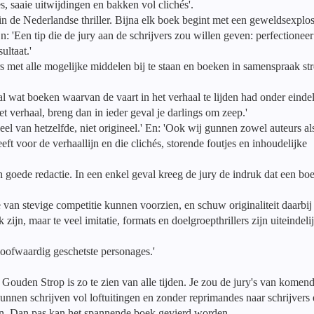
 saaie uitwijdingen en bakken vol clichés'.
 de Nederlandse thriller. Bijna elk boek begint met een geweldsexplos
: 'Een tip die de jury aan de schrijvers zou willen geven: perfectioneer
ultaat.'
s met alle mogelijke middelen bij te staan en boeken in samenspraak st
 wat boeken waarvan de vaart in het verhaal te lijden had onder einde
t verhaal, breng dan in ieder geval je darlings om zeep.'
l van hetzelfde, niet origineel.' En: 'Ook wij gunnen zowel auteurs al
eft voor de verhaallijn en die clichés, storende foutjes en inhoudelijke
n goede redactie. In een enkel geval kreeg de jury de indruk dat een bo
van stevige competitie kunnen voorzien, en schuw originaliteit daarbij 
jn, maar te veel imitatie, formats en doelgroepthrillers zijn uiteindeli
eloofwaardig geschetste personages.'
 Gouden Strop is zo te zien van alle tijden. Je zou de jury's van komen
unnen schrijven vol loftuitingen en zonder reprimandes naar schrijvers
en. Dan pas kan het spannende boek gevierd worden.