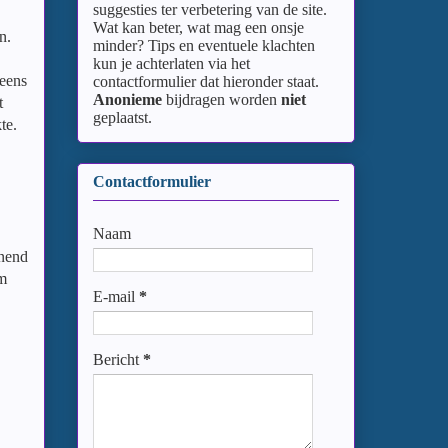
suggesties ter verbetering van de site.
Wat kan beter, wat mag een onsje
n.
minder? Tips en eventuele klachten
kun je achterlaten via het
 eens
contactformulier dat hieronder staat.
Anonieme
bijdragen worden
niet
t
geplaatst.
kte.
Contactformulier
Naam
nnend
m
E-mail
*
Bericht
*