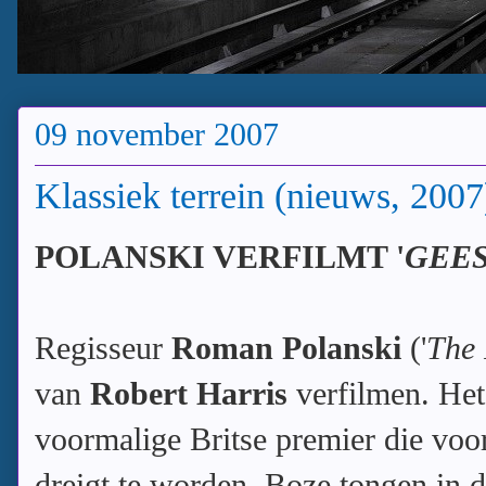
09 november 2007
Klassiek terrein (nieuws, 2007
POLANSKI VERFILMT '
GEE
Regisseur
Roman Polanski
('
The 
van
Robert Harris
verfilmen. Het
voormalige Britse premier die voo
dreigt te worden. Boze tongen in d