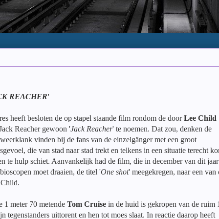
CK REACHER
'
es heeft besloten de op stapel staande film rondom de door
Lee Child
 Jack Reacher gewoon '
Jack Reacher
' te noemen. Dat zou, denken de
weerklank vinden bij de fans van de einzelgänger met een groot
gevoel, die van stad naar stad trekt en telkens in een situatie terecht k
n te hulp schiet. Aanvankelijk had de film, die in december van dit jaar
ioscopen moet draaien, de titel '
One shot
' meegekregen, naar een van 
 Child.
de 1 meter 70 metende
Tom Cruise
in de huid is gekropen van de ruim 
 tegenstanders uittorent en hen tot moes slaat. In reactie daarop heeft