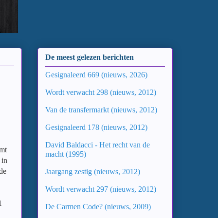
De meest gelezen berichten
Gesignaleerd 669 (nieuws, 2026)
Wordt verwacht 298 (nieuws, 2012)
Van de transfermarkt (nieuws, 2012)
Gesignaleerd 178 (nieuws, 2012)
David Baldacci - Het recht van de
omt
macht (1995)
 in
de
Jaargang zestig (nieuws, 2012)
Wordt verwacht 297 (nieuws, 2012)
1
De Carmen Code? (nieuws, 2009)