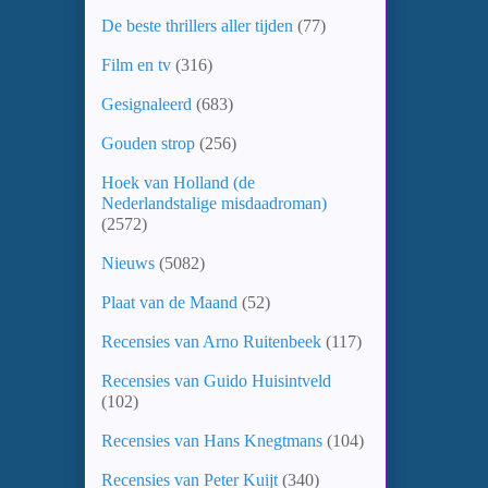
De beste thrillers aller tijden
(77)
Film en tv
(316)
Gesignaleerd
(683)
Gouden strop
(256)
Hoek van Holland (de
Nederlandstalige misdaadroman)
(2572)
Nieuws
(5082)
Plaat van de Maand
(52)
Recensies van Arno Ruitenbeek
(117)
Recensies van Guido Huisintveld
(102)
Recensies van Hans Knegtmans
(104)
Recensies van Peter Kuijt
(340)