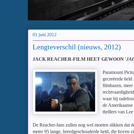
01 juni 2012
Lengteverschil (nieuws, 2012)
JACK REACHER-FILM HEET GEWOON '
JA
Paramount Pictur
gecreëerde held
filmbazen, meer 
rechtvaardigheids
waar hij radeloze
de Amerikaanse b
thrillers van Lee
De Reacher-fans zullen nog wel moeten slikken dat 
meter 95 lange, breedgeschouderde held, die boven zijn