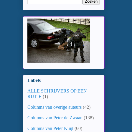
Labels
ALLE SCHRIJVERS OP EEN
RIJTJE
(1)
Columns van overige auteurs
(42)
Columns van Peter de Zwaan
(138)
Columns van Peter Kuijt
(60)