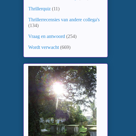
Thrillerquiz
(11)
Thrillerrecensies van andere collega's
(134)
Vraag en antwoord
(254)
Wordt verwacht
(669)