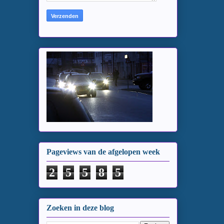
Pageviews van de afgelopen week
2
5
5
8
5
Zoeken in deze blog