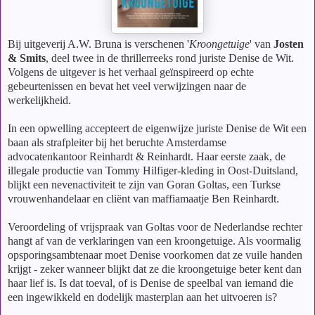
Bij uitgeverij A.W. Bruna is verschenen '
Kroongetuige
' van
Josten
& Smits
, deel twee in de thrillerreeks rond juriste Denise de Wit.
Volgens de uitgever is het verhaal geïnspireerd op echte
gebeurtenissen en bevat het veel verwijzingen naar de
werkelijkheid.
In een opwelling accepteert de eigenwijze juriste Denise de Wit een
baan als strafpleiter bij het beruchte Amsterdamse
advocatenkantoor Reinhardt & Reinhardt. Haar eerste zaak, de
illegale productie van Tommy Hilfiger-kleding in Oost-Duitsland,
blijkt een nevenactiviteit te zijn van Goran Goltas, een Turkse
vrouwenhandelaar en cliënt van maffiamaatje Ben Reinhardt.
Veroordeling of vrijspraak van Goltas voor de Nederlandse rechter
hangt af van de verklaringen van een kroongetuige. Als voormalig
opsporingsambtenaar moet Denise voorkomen dat ze vuile handen
krijgt - zeker wanneer blijkt dat ze die kroongetuige beter kent dan
haar lief is. Is dat toeval, of is Denise de speelbal van iemand die
een ingewikkeld en dodelijk masterplan aan het uitvoeren is?