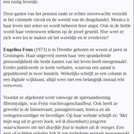
een rustig leventje.
Door gasten van het pension raakt ze echter onverwachts verzeild
in het criminele circuit en de wereld van de drugshandel. Monica is
haar leven niet zeker en wordt beheerst door angst. Ook in de liefde
wordt haar vertrouwen telkens op de proef gesteld. Hoe weet ze
zich weer los te maken uit het wereldje en te overleven?
Engelina Fenn
(1973) is in Drenthe geboren en woont al jaren in
Groningen. Haar uitgeverij noemt haar 'een sprankelende
persoonlijkheid die beide kanten van het leven heeft meegemaakt'.
Eerder publiceerde ze korte verhalen, waarvan een aantal is
gepubliceerd in twee bundels. Wekelijks schrijft ze een column in
een digitale wijkkrant, altijd weer met een belangrijk moraal erin
verweven.
Voordat ze afgekeurd werd vanwege de spieraandoening
fibromyalgie, was Fenn vrachtwagenchauffeur. Ook heeft ze
gewerkt in de binnenvaart, passagiersvaart, horeca en als
vertegenwoordiger en beveiliger. Op haar website schrijft ze: '
Met
mijn nog uit te geven boek, wil ik (kwetsbare) jongeren
waarschuwen om niet dezelfde fout te maken als ik vroeger. Een
jaar of achttien geleden heb ik een turbulente periode meegemaakt.